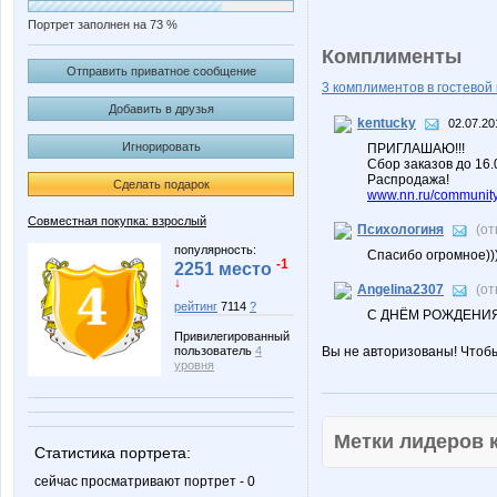
Портрет заполнен на 73 %
Комплименты
Отправить приватное сообщение
3 комплиментов в гостевой 
Добавить в друзья
kentucky
02.07.20
Игнорировать
ПРИГЛАШАЮ!!!
Сбор заказов до 16
Распродажа!
Сделать подарок
www.nn.ru/community/
Совместная покупка: взрослый
Психологиня
(от
популярность:
Спасибо огромное)))
-1
2251 место
↓
Angelina2307
(от
рейтинг
7114
?
С ДНЁМ РОЖДЕНИЯ!
Привилегированный
пользователь
4
Вы не авторизованы! Чтоб
уровня
Метки лидеров
Статистика портрета:
сейчас просматривают портрет - 0